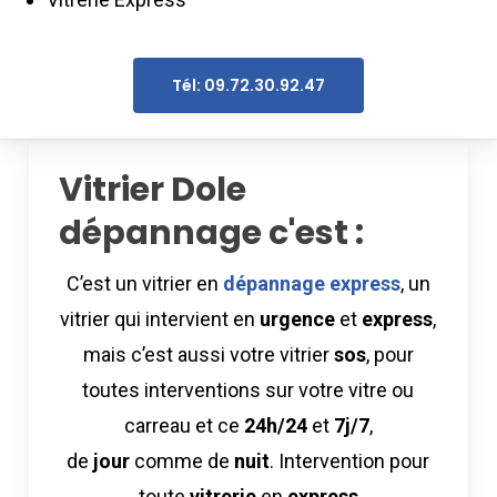
Tél: 09.72.30.92.47
Vitrier Dole
dépannage c'est :
C’est un vitrier en
dépannage
express
, un
vitrier qui intervient en
urgence
et
express
,
mais c’est aussi votre vitrier
sos
, pour
toutes interventions sur votre vitre ou
carreau et ce
24h/24
et
7j/7
,
de
jour
comme de
nuit
. Intervention pour
toute
vitrerie
en
express